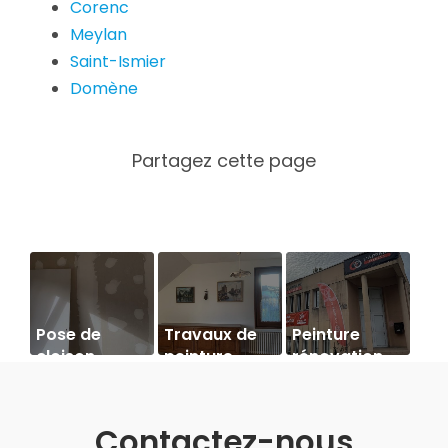
Corenc
Meylan
Saint-Ismier
Domène
Pose de
Travaux de
Peinture
cloison
peinture
rénovation
façade
Meylan
Contactez-nous