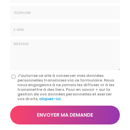
Prénom
Société
*
:
Téléphone
E-
mail
*
Message
J'autorise ce site à conserver mes données
personnelles transmises via ce formulaire. Nous
:
nous engageons à ne jamais les diffuser ni à les
transmettre à des tiers. Pour en savoir + sur la
*
gestion de vos données personnelles et exercer
vos droits,
cliquez-ici
.
Acceptation
RGPD
ENVOYER MA DEMANDE
*