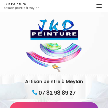
JKD Peinture
Togg
Artisan peintre à Meylan
navi
Aller
au
contenu
principal
Artisan peintre à Meylan
07 82 98 89 27