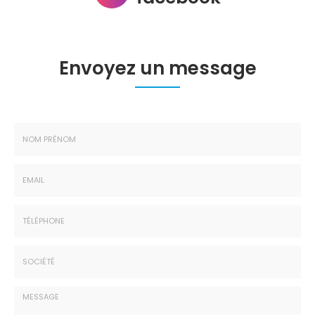
Envoyez un message
Nom
-
Prénom
Email
:
:
*
*
Tél.
:
*
Société
: