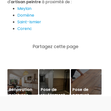
d'
artisan peintre
à proximité de :
Meylan
Domène
Saint-Ismier
Corenc
Rénovation
Pose de
Pose de
peintures
revêtement
parquet
d'un hôtel à
de sols et
flottant
Autrans par
murs.