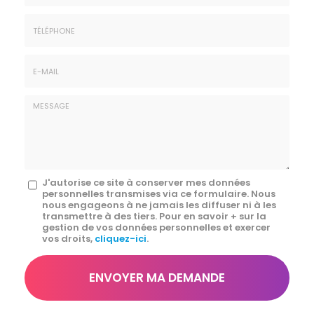
Prénom
Société
*
:
Téléphone
E-
mail
*
Message
J'autorise ce site à conserver mes données
personnelles transmises via ce formulaire. Nous
:
nous engageons à ne jamais les diffuser ni à les
transmettre à des tiers. Pour en savoir + sur la
*
gestion de vos données personnelles et exercer
vos droits,
cliquez-ici
.
Acceptation
RGPD
ENVOYER MA DEMANDE
*