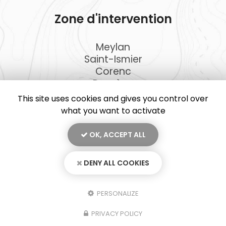
Zone d'intervention
Meylan
Saint-Ismier
Corenc
Domène
Et le secteur ...
This site uses cookies and gives you control over
what you want to activate
OK, ACCEPT ALL
En savoir +
DENY ALL COOKIES
JKD Peinture, artisan peintre à Meylan
Mentions légales
-
Plan du site
-
Liens utiles
-
Secteur
-
Cookies
JKD Peinture
PERSONALIZE
Création et référencement de site Internet
PRIVACY POLICY
Demande de Devis
Fermer
Notre savoir-faire : Artisan peintre à Meylan