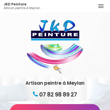
JKD Peinture
Togg
Artisan peintre à Meylan
navi
Aller
au
contenu
principal
Artisan peintre à Meylan
07 82 98 89 27