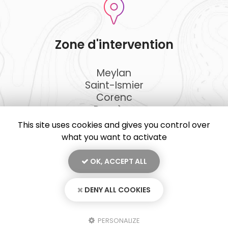
Zone d'intervention
Meylan
Saint-Ismier
Corenc
Domène
Et le secteur ...
This site uses cookies and gives you control over
what you want to activate
OK, ACCEPT ALL
En savoir +
DENY ALL COOKIES
JKD Peinture, artisan peintre à Meylan
Mentions légales
-
Plan du site
-
Liens utiles
-
Secteur
-
Cookies
JKD Peinture
PERSONALIZE