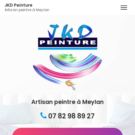
JKD Peinture
Togg
Artisan peintre à Meylan
navi
Aller
au
contenu
principal
Artisan peintre à Meylan
07 82 98 89 27