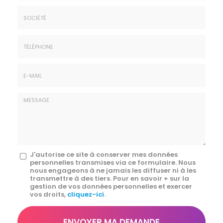
Nom
&
Prénom
Société
*
:
Téléphone
E-
mail
*
Message
J'autorise ce site à conserver mes données
personnelles transmises via ce formulaire. Nous
:
nous engageons à ne jamais les diffuser ni à les
transmettre à des tiers. Pour en savoir + sur la
*
gestion de vos données personnelles et exercer
vos droits,
cliquez-ici
.
Acceptation
RGPD
ENVOYER MA DEMANDE