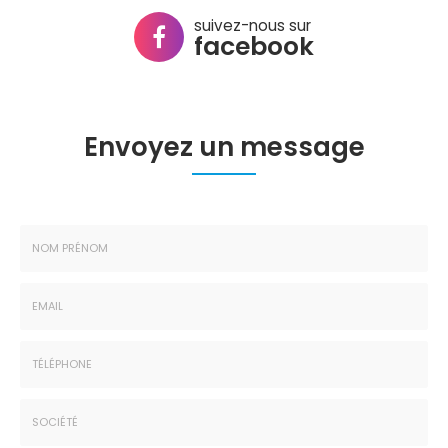
suivez-nous sur
facebook
Envoyez un message
Nom
-
Prénom
Email
:
:
*
*
Tél.
: