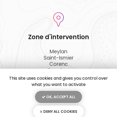
Zone d'intervention
Meylan
Saint-Ismier
Corenc
Domène
Et le secteur ...
This site uses cookies and gives you control over
what you want to activate
OK, ACCEPT ALL
En savoir +
DENY ALL COOKIES
JKD Peinture, artisan peintre à Meylan
Mentions légales
-
Plan du site
-
Liens utiles
-
Secteur
-
Cookies