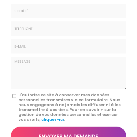
Nom
&
Prénom
Société
*
:
Téléphone
E-
mail
*
Message
J'autorise ce site à conserver mes données
personnelles transmises via ce formulaire. Nous
:
nous engageons à ne jamais les diffuser ni à les
transmettre à des tiers. Pour en savoir + sur la
*
gestion de vos données personnelles et exercer
vos droits,
cliquez-ici
.
Acceptation
RGPD
ENVOYER MA DEMANDE