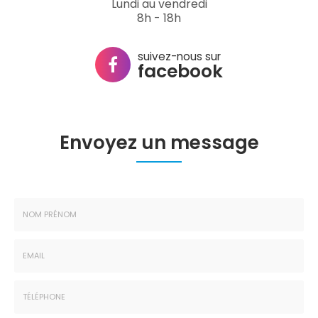
Lundi au vendredi
8h - 18h
suivez-nous sur
facebook
Envoyez un message
Nom
-
Prénom
Email
:
:
*