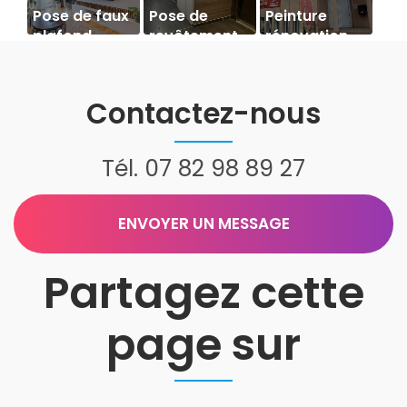
Pose de faux
Pose de
Peinture
plafond
revêtement
rénovation
de sols et
façade
murs.
Meylan
Contactez-nous
Tél.
07 82 98 89 27
ENVOYER UN MESSAGE
Partagez cette
page sur