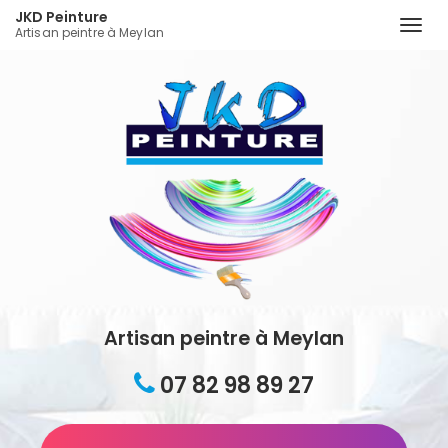
JKD Peinture
Togg
Artisan peintre à Meylan
navi
Aller
au
contenu
principal
Artisan peintre à Meylan
07 82 98 89 27