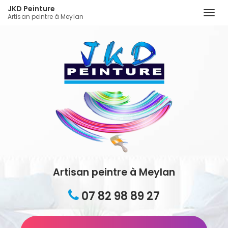
JKD Peinture
Togg
Artisan peintre à Meylan
navi
Aller
au
contenu
principal
Artisan peintre à Meylan
07 82 98 89 27