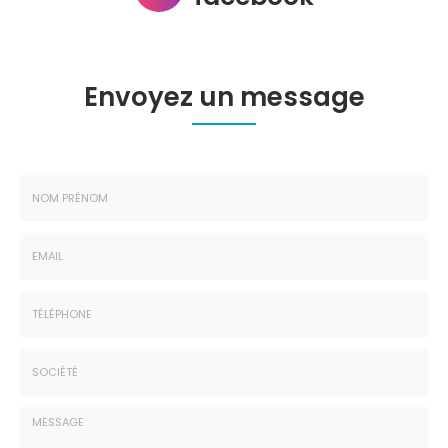
Envoyez un message
Nom
-
Prénom
Email
:
:
*
*
Tél.
:
*
Société
: