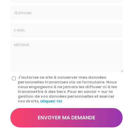
Prénom
Société
*
:
Téléphone
E-
mail
*
Message
J'autorise ce site à conserver mes données
personnelles transmises via ce formulaire. Nous
:
nous engageons à ne jamais les diffuser ni à les
transmettre à des tiers. Pour en savoir + sur la
*
gestion de vos données personnelles et exercer
vos droits,
cliquez-ici
.
Acceptation
RGPD
ENVOYER MA DEMANDE
*