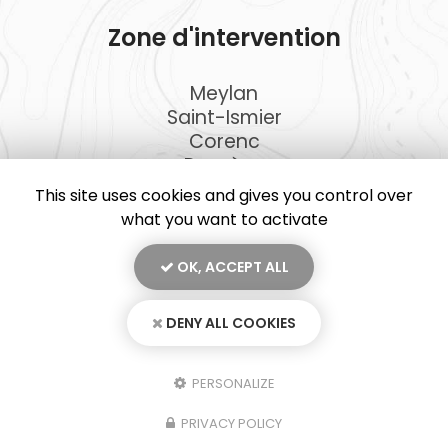
Zone d'intervention
Meylan
Saint-Ismier
Corenc
Domène
Et le secteur ...
This site uses cookies and gives you control over
what you want to activate
OK, ACCEPT ALL
En savoir +
DENY ALL COOKIES
JKD Peinture, artisan peintre à Meylan
Mentions légales
-
Plan du site
-
Liens utiles
-
Secteur
-
Cookies
JKD Peinture
PERSONALIZE
Création et référencement de site Internet
PRIVACY POLICY
Demande de Devis
Fermer
Notre savoir-faire : Artisan peintre à Meylan