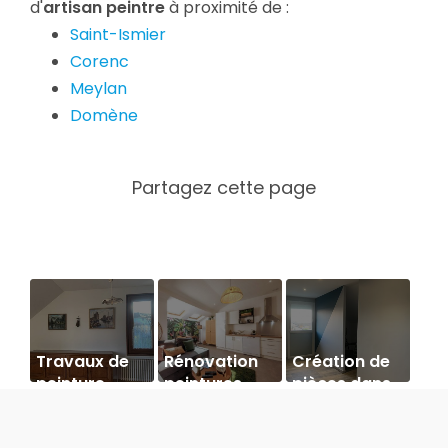
d'
artisan peintre
à proximité de :
Saint-Ismier
Corenc
Meylan
Domène
Travaux de
Rénovation
Création de
peinture
peintures
pièces dans
d'un hôtel à
une maison à
Autrans par
Goncelin